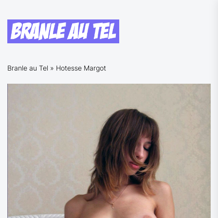
Skip
to
Branle
the
au
content
Tel
Branle au Tel
Branlette au Telephone avec des Femmes
Branle au Tel
»
Hotesse Margot