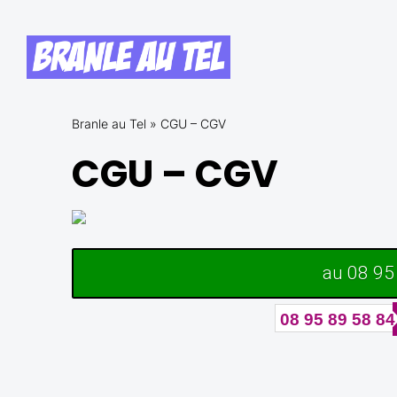
Skip
to
Branle
the
au
content
Tel
Branle au Tel
Branlette au Telephone avec des Femmes
Branle au Tel
»
CGU – CGV
CGU – CGV
au 08 95
08 95 89 58 84